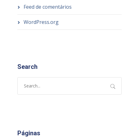
Feed de comentários
WordPress.org
Search
Páginas