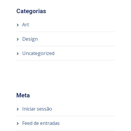
Categorias
Art
Design
Uncategorized
Meta
Iniciar sessão
Feed de entradas