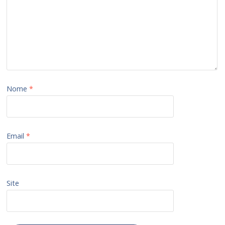
Nome
*
Email
*
Site