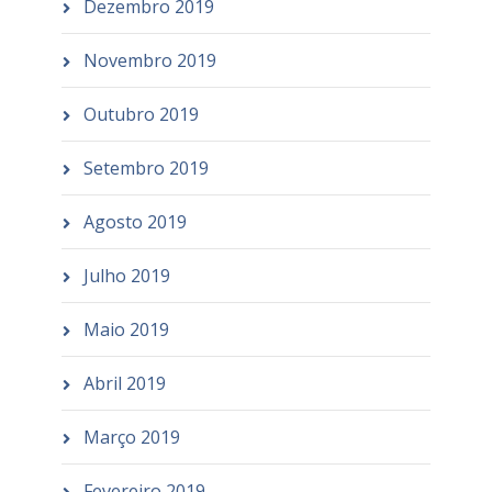
Dezembro 2019
Novembro 2019
Outubro 2019
Setembro 2019
Agosto 2019
Julho 2019
Maio 2019
Abril 2019
Março 2019
Fevereiro 2019