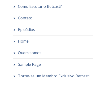
Como Escutar o Betcast?
Contato
Episódios
Home
Quem somos
Sample Page
Torne-se um Membro Exclusivo Betcast!