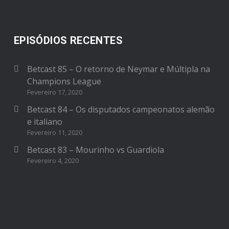
EPISÓDIOS RECENTES
Betcast 85 – O retorno de Neymar e Múltipla na
Champions League
Fevereiro 17, 2020
Betcast 84 – Os disputados campeonatos alemão
e italiano
Fevereiro 11, 2020
Betcast 83 – Mourinho vs Guardiola
Fevereiro 4, 2020