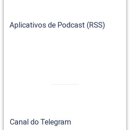
Aplicativos de Podcast (RSS)
Canal do Telegram