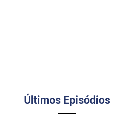
Últimos Episódios