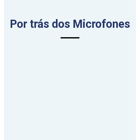
Por trás dos Microfones