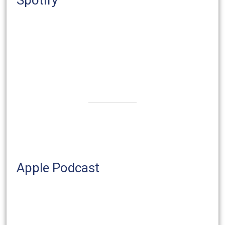
Spotify
Apple Podcast