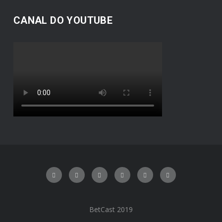
CANAL DO YOUTUBE
BetCast 2019