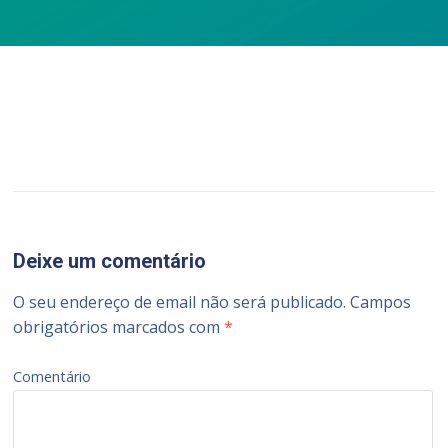
Deixe um comentário
O seu endereço de email não será publicado.
Campos
obrigatórios marcados com
*
Comentário