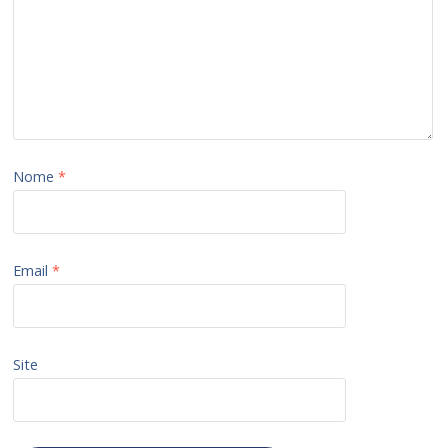
Nome
*
Email
*
Site