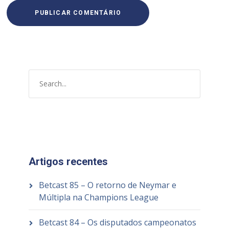
Artigos recentes
Betcast 85 – O retorno de Neymar e
Múltipla na Champions League
Betcast 84 – Os disputados campeonatos