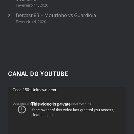
Fevereiro 11, 2020
Betcast 83 – Mourinho vs Guardiola
Fevereiro 4, 2020
CANAL DO YOUTUBE
Reprodutor
Code 150: Unknown error.
de
vídeo
Descarregar ficheiro: https://youtu.be/am9aqUfPvyw?_=1