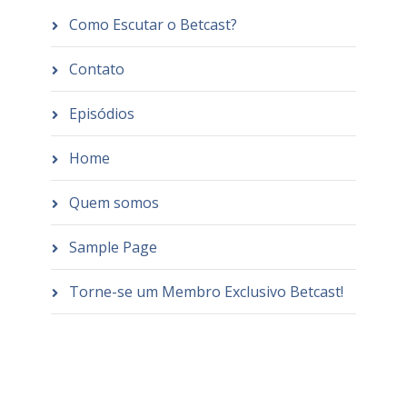
Como Escutar o Betcast?
Contato
Episódios
Home
Quem somos
Sample Page
Torne-se um Membro Exclusivo Betcast!