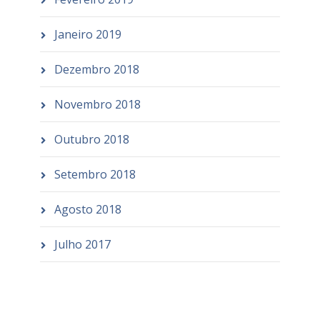
Janeiro 2019
Dezembro 2018
Novembro 2018
Outubro 2018
Setembro 2018
Agosto 2018
Julho 2017