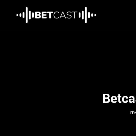
Betca
FEV