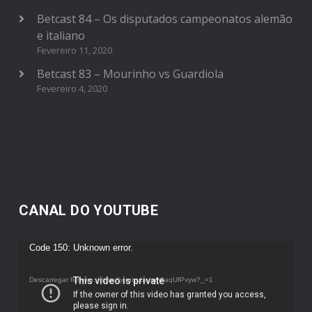
Betcast 84 – Os disputados campeonatos alemão
e italiano
Fevereiro 11, 2020
Betcast 83 – Mourinho vs Guardiola
Fevereiro 4, 2020
CANAL DO YOUTUBE
Reprodutor
Code 150: Unknown error.
de
vídeo
Descarregar ficheiro: https://youtu.be/am9aqUfPvyw?_=1