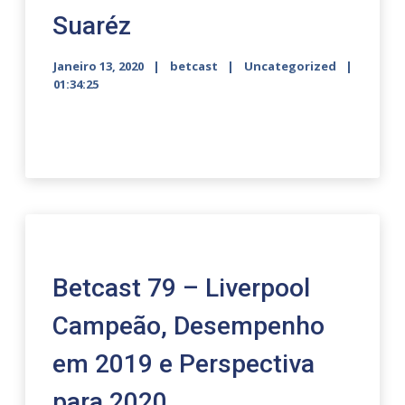
Suaréz
Janeiro 13, 2020
betcast
Uncategorized
01:34:25
Betcast 79 – Liverpool
Campeão, Desempenho
em 2019 e Perspectiva
para 2020