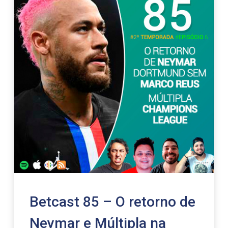
Betcast 85 – O retorno de
Neymar e Múltipla na