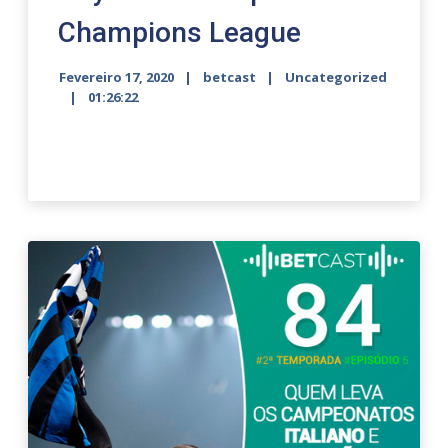
Champions League
Fevereiro 17, 2020
betcast
Uncategorized
01:26:22