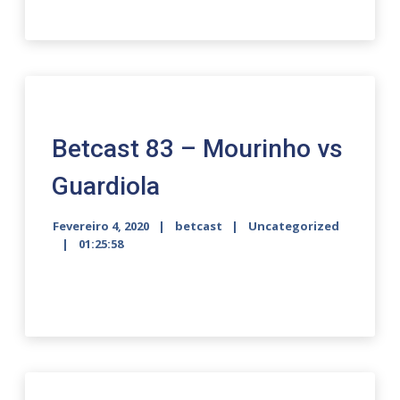
Betcast 83 – Mourinho vs
Guardiola
Fevereiro 4, 2020
betcast
Uncategorized
01:25:58