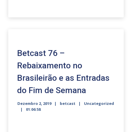
Betcast 76 –
Rebaixamento no
Brasileirão e as Entradas
do Fim de Semana
Dezembro 2, 2019
betcast
Uncategorized
01:06:58