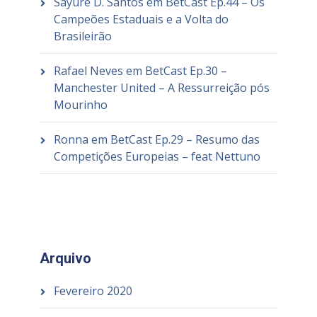
Sayure D. Santos
em
BetCast Ep.44 – Os
Campeões Estaduais e a Volta do
Brasileirão
Rafael Neves
em
BetCast Ep.30 –
Manchester United – A Ressurreição pós
Mourinho
Ronna
em
BetCast Ep.29 – Resumo das
Competições Europeias – feat Nettuno
Arquivo
Fevereiro 2020