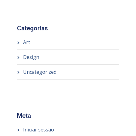
Categorias
Art
Design
Uncategorized
Meta
Iniciar sessão