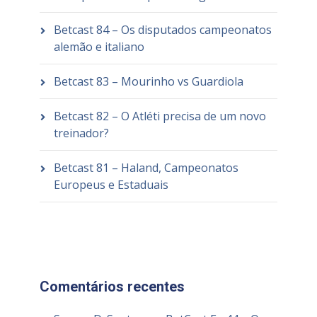
Betcast 84 – Os disputados campeonatos
alemão e italiano
Betcast 83 – Mourinho vs Guardiola
Betcast 82 – O Atléti precisa de um novo
treinador?
Betcast 81 – Haland, Campeonatos
Europeus e Estaduais
Comentários recentes