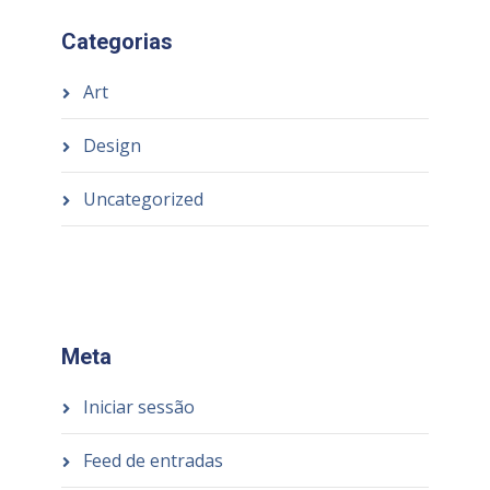
Categorias
Art
Design
Uncategorized
Meta
Iniciar sessão
Feed de entradas