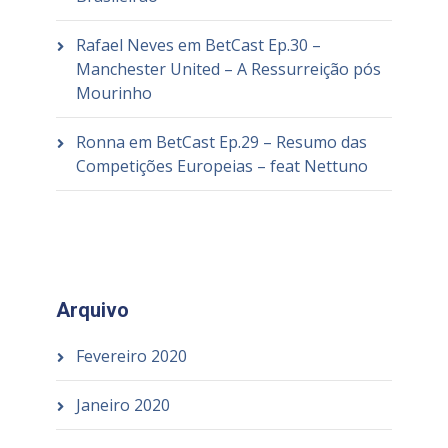
Rafael Neves
em
BetCast Ep.30 –
Manchester United – A Ressurreição pós
Mourinho
Ronna
em
BetCast Ep.29 – Resumo das
Competições Europeias – feat Nettuno
Arquivo
Fevereiro 2020
Janeiro 2020