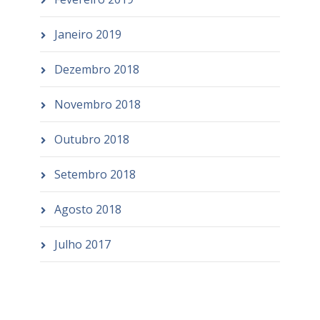
Janeiro 2019
Dezembro 2018
Novembro 2018
Outubro 2018
Setembro 2018
Agosto 2018
Julho 2017