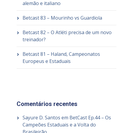
alemão e italiano
Betcast 83 – Mourinho vs Guardiola
Betcast 82 – O Atléti precisa de um novo
treinador?
Betcast 81 – Haland, Campeonatos
Europeus e Estaduais
Comentários recentes
Sayure D. Santos
em
BetCast Ep.44 – Os
Campeões Estaduais e a Volta do
Brasileirão