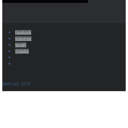
Facebook
Instagram
Spotify
Youtube
BetCast 2019