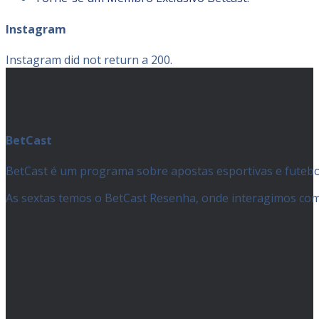
Instagram
Instagram did not return a 200.
BetCast
BetCast é um programa sobre apostas esportivas e futebol
As sextas temos o BetCast Resenha, onde interagimos com