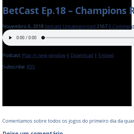
BetCast Ep.18 – Champions R
Novembro 6, 2018
betcast
Uncategorized
2167
0 Comment
Podcast:
Play in new window
|
Download
|
Embed
Subscribe:
RSS
Comentamos sobre todos os jogos do primeiro dia da qua
Deixe um comentário