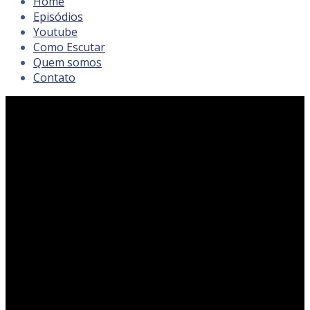
Home
Episódios
Youtube
Como Escutar
Quem somos
Contato