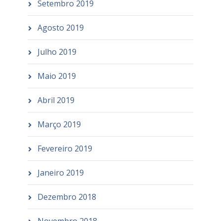
Setembro 2019
Agosto 2019
Julho 2019
Maio 2019
Abril 2019
Março 2019
Fevereiro 2019
Janeiro 2019
Dezembro 2018