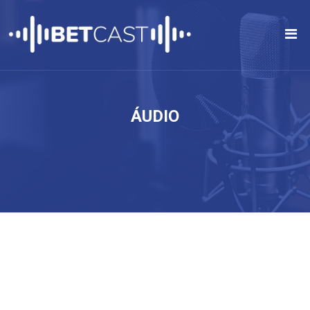
ÁUDIO