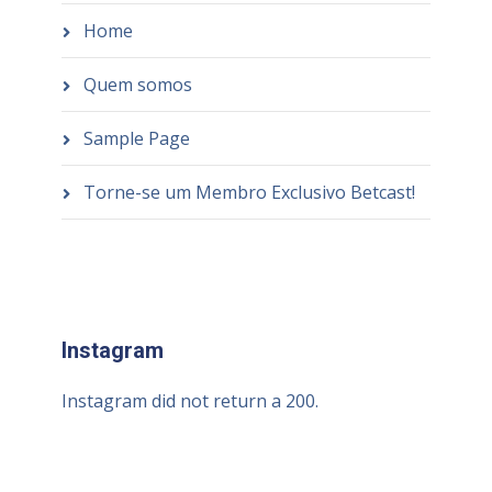
Home
Quem somos
Sample Page
Torne-se um Membro Exclusivo Betcast!
Instagram
Instagram did not return a 200.