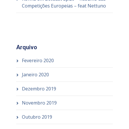
Competições Europeias – feat Nettuno
Arquivo
Fevereiro 2020
Janeiro 2020
Dezembro 2019
Novembro 2019
Outubro 2019