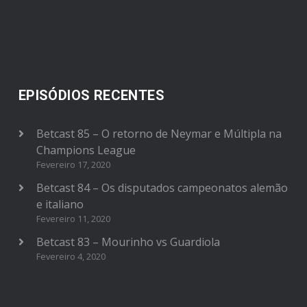
EPISÓDIOS RECENTES
Betcast 85 – O retorno de Neymar e Múltipla na
Champions League
Fevereiro 17, 2020
Betcast 84 – Os disputados campeonatos alemão
e italiano
Fevereiro 11, 2020
Betcast 83 – Mourinho vs Guardiola
Fevereiro 4, 2020