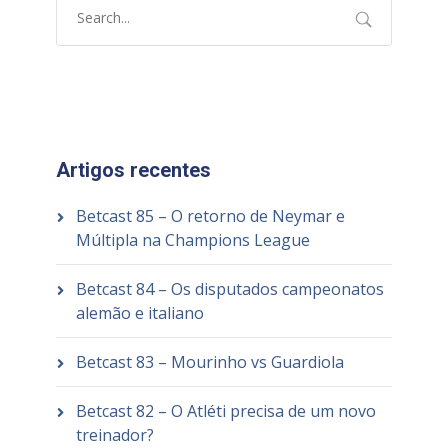
Artigos recentes
Betcast 85 – O retorno de Neymar e
Múltipla na Champions League
Betcast 84 – Os disputados campeonatos
alemão e italiano
Betcast 83 – Mourinho vs Guardiola
Betcast 82 – O Atléti precisa de um novo
treinador?